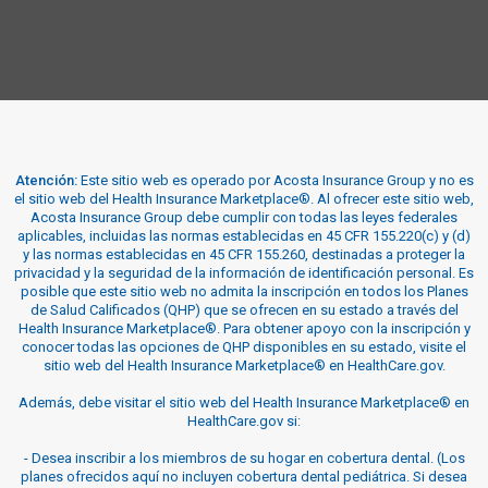
Atención:
Este sitio web es operado por Acosta Insurance Group y no es
el sitio web del Health Insurance Marketplace®. Al ofrecer este sitio web,
Acosta Insurance Group debe cumplir con todas las leyes federales
aplicables, incluidas las normas establecidas en 45 CFR 155.220(c) y (d)
y las normas establecidas en 45 CFR 155.260, destinadas a proteger la
privacidad y la seguridad de la información de identificación personal. Es
posible que este sitio web no admita la inscripción en todos los Planes
de Salud Calificados (QHP) que se ofrecen en su estado a través del
Health Insurance Marketplace®. Para obtener apoyo con la inscripción y
conocer todas las opciones de QHP disponibles en su estado, visite el
sitio web del Health Insurance Marketplace® en HealthCare.gov.
Además, debe visitar el sitio web del Health Insurance Marketplace® en
HealthCare.gov si:
-
Desea inscribir a los miembros de su hogar en cobertura dental. (Los
planes ofrecidos aquí no incluyen cobertura dental pediátrica. Si desea