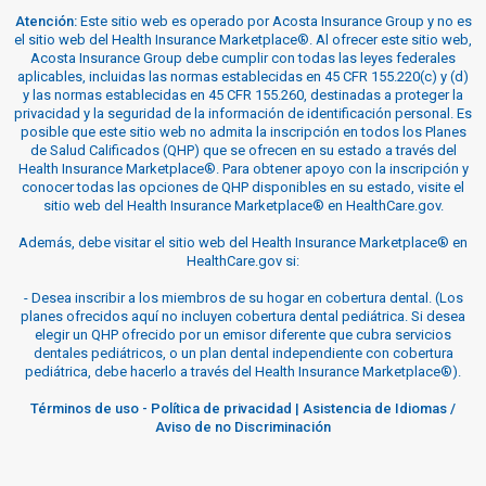
Atención:
Este sitio web es operado por Acosta Insurance Group y no es
el sitio web del Health Insurance Marketplace®. Al ofrecer este sitio web,
Acosta Insurance Group debe cumplir con todas las leyes federales
aplicables, incluidas las normas establecidas en 45 CFR 155.220(c) y (d)
y las normas establecidas en 45 CFR 155.260, destinadas a proteger la
privacidad y la seguridad de la información de identificación personal. Es
posible que este sitio web no admita la inscripción en todos los Planes
de Salud Calificados (QHP) que se ofrecen en su estado a través del
Health Insurance Marketplace®. Para obtener apoyo con la inscripción y
conocer todas las opciones de QHP disponibles en su estado, visite el
sitio web del Health Insurance Marketplace® en HealthCare.gov.
Además, debe visitar el sitio web del Health Insurance Marketplace® en
HealthCare.gov si:
-
Desea inscribir a los miembros de su hogar en cobertura dental. (Los
planes ofrecidos aquí no incluyen cobertura dental pediátrica. Si desea
elegir un QHP ofrecido por un emisor diferente que cubra servicios
dentales pediátricos, o un plan dental independiente con cobertura
pediátrica, debe hacerlo a través del Health Insurance Marketplace®).
Términos de uso
-
Política de privacidad
|
Asistencia de Idiomas /
Aviso de no Discriminación