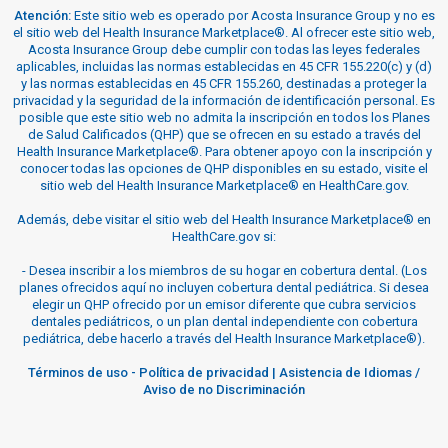
Atención:
Este sitio web es operado por Acosta Insurance Group y no es
el sitio web del Health Insurance Marketplace®. Al ofrecer este sitio web,
Acosta Insurance Group debe cumplir con todas las leyes federales
aplicables, incluidas las normas establecidas en 45 CFR 155.220(c) y (d)
y las normas establecidas en 45 CFR 155.260, destinadas a proteger la
privacidad y la seguridad de la información de identificación personal. Es
posible que este sitio web no admita la inscripción en todos los Planes
de Salud Calificados (QHP) que se ofrecen en su estado a través del
Health Insurance Marketplace®. Para obtener apoyo con la inscripción y
conocer todas las opciones de QHP disponibles en su estado, visite el
sitio web del Health Insurance Marketplace® en HealthCare.gov.
Además, debe visitar el sitio web del Health Insurance Marketplace® en
HealthCare.gov si:
-
Desea inscribir a los miembros de su hogar en cobertura dental. (Los
planes ofrecidos aquí no incluyen cobertura dental pediátrica. Si desea
elegir un QHP ofrecido por un emisor diferente que cubra servicios
dentales pediátricos, o un plan dental independiente con cobertura
pediátrica, debe hacerlo a través del Health Insurance Marketplace®).
Términos de uso
-
Política de privacidad
|
Asistencia de Idiomas /
Aviso de no Discriminación