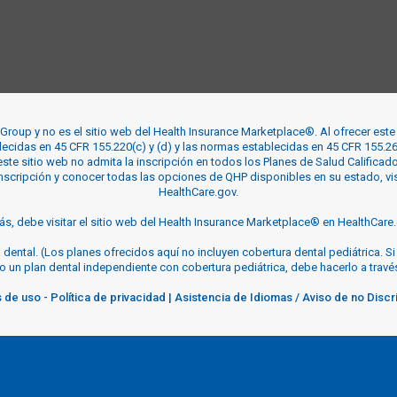
Group y no es el sitio web del Health Insurance Marketplace®. Al ofrecer est
lecidas en 45 CFR 155.220(c) y (d) y las normas establecidas en 45 CFR 155.26
este sitio web no admita la inscripción en todos los Planes de Salud Calificad
scripción y conocer todas las opciones de QHP disponibles en su estado, vis
HealthCare.gov.
, debe visitar el sitio web del Health Insurance Marketplace® en HealthCare.
dental. (Los planes ofrecidos aquí no incluyen cobertura dental pediátrica. S
 o un plan dental independiente con cobertura pediátrica, debe hacerlo a trav
 de uso
-
Política de privacidad
|
Asistencia de Idiomas / Aviso de no Discr