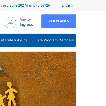
treet, Suite 202 Miami, FL 33126
English
Agente
VER PLANES
Ingreso
Entérate y Ayuda
Care Program Members