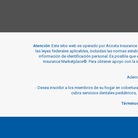
Atención:
Este sitio web es operado por Acosta Insurance 
las leyes federales aplicables, incluidas las normas estab
información de identificación personal. Es posible que 
Insurance Marketplace®. Para obtener apoyo con la in
Además
-
Desea inscribir a los miembros de su hogar en cobertura 
cubra servicios dentales pediátricos,
Términos