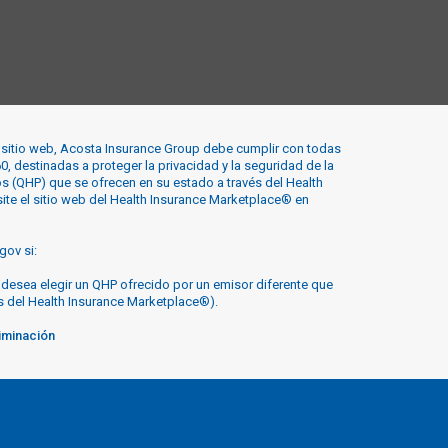
e sitio web, Acosta Insurance Group debe cumplir con todas
0, destinadas a proteger la privacidad y la seguridad de la
os (QHP) que se ofrecen en su estado a través del Health
ite el sitio web del Health Insurance Marketplace® en
gov si:
i desea elegir un QHP ofrecido por un emisor diferente que
és del Health Insurance Marketplace®).
iminación