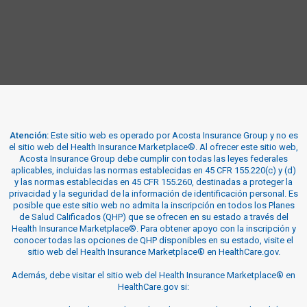
Atención:
Este sitio web es operado por Acosta Insurance Group y no es
el sitio web del Health Insurance Marketplace®. Al ofrecer este sitio web,
Acosta Insurance Group debe cumplir con todas las leyes federales
aplicables, incluidas las normas establecidas en 45 CFR 155.220(c) y (d)
y las normas establecidas en 45 CFR 155.260, destinadas a proteger la
privacidad y la seguridad de la información de identificación personal. Es
posible que este sitio web no admita la inscripción en todos los Planes
de Salud Calificados (QHP) que se ofrecen en su estado a través del
Health Insurance Marketplace®. Para obtener apoyo con la inscripción y
conocer todas las opciones de QHP disponibles en su estado, visite el
sitio web del Health Insurance Marketplace® en HealthCare.gov.
Además, debe visitar el sitio web del Health Insurance Marketplace® en
HealthCare.gov si: