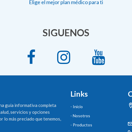
Elige el mejor plan médico para ti
SIGUENOS
Links
C
na guía informativa completa
- Inicio
salud, servicios y opciones
- Nosotros
por lo más preciado que tenemos,
- Productos