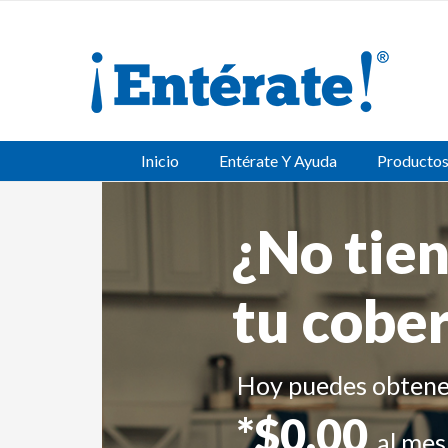
Inicio
Entérate Y Ayuda
Producto
¿No tien
¡Enté
tu cobe
Hola
Hoy puedes obtene
*$0.00
al mes