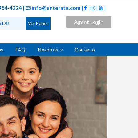
954-4224 |
info@enterate.com |
|
|
|
Agent Login
as
FAQ
Nosotros
Contacto
×