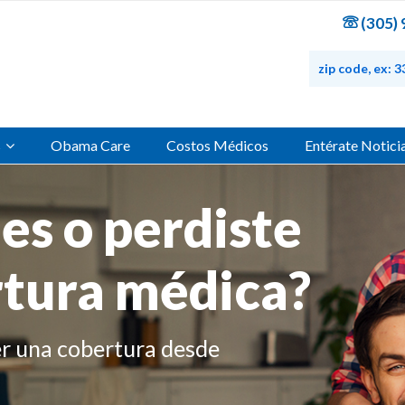
(305) 
s
Obama Care
Costos Médicos
Entérate Notici
es o perdiste
rate!
rtura médica?
, ¿En qué podemos ayudarte?
Chat con Asesor
r una cobertura desde